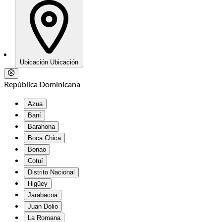
Ubicación
Ubicación
República Dominicana
Azua
Baní
Barahona
Boca Chica
Bonao
Cotuí
Distrito Nacional
Higüey
Jarabacoa
Juan Dolio
La Romana