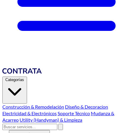
Categorías
Construcción & Remodelación
Diseño & Decoracíon
Electricidad & Electrónicos
Soporte Técnico
Mudanza &
Acarreo
Utility (Handyman) & Limpieza