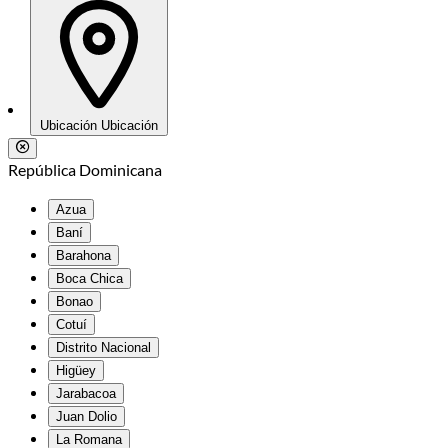
Ubicación
Ubicación
República Dominicana
Azua
Baní
Barahona
Boca Chica
Bonao
Cotuí
Distrito Nacional
Higüey
Jarabacoa
Juan Dolio
La Romana