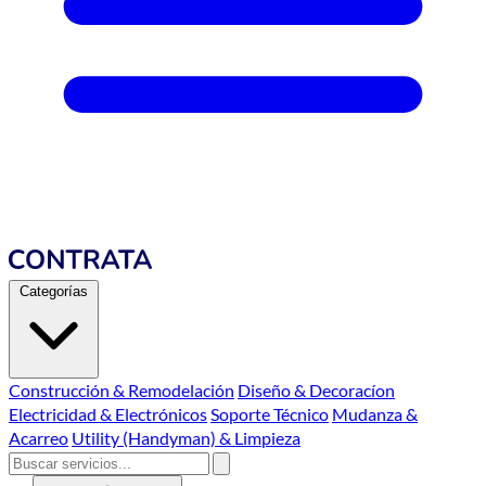
Categorías
Construcción & Remodelación
Diseño & Decoracíon
Electricidad & Electrónicos
Soporte Técnico
Mudanza &
Acarreo
Utility (Handyman) & Limpieza