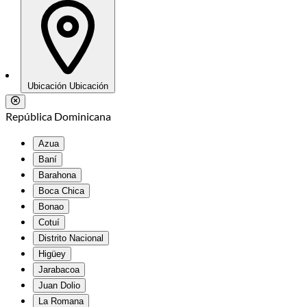
Ubicación
Ubicación
República Dominicana
Azua
Baní
Barahona
Boca Chica
Bonao
Cotuí
Distrito Nacional
Higüey
Jarabacoa
Juan Dolio
La Romana