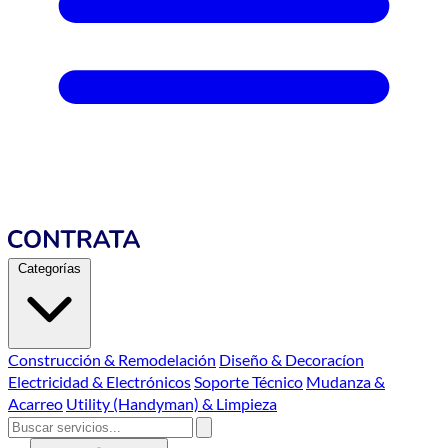
Categorías
Construcción & Remodelación
Diseño & Decoracíon
Electricidad & Electrónicos
Soporte Técnico
Mudanza &
Acarreo
Utility (Handyman) & Limpieza