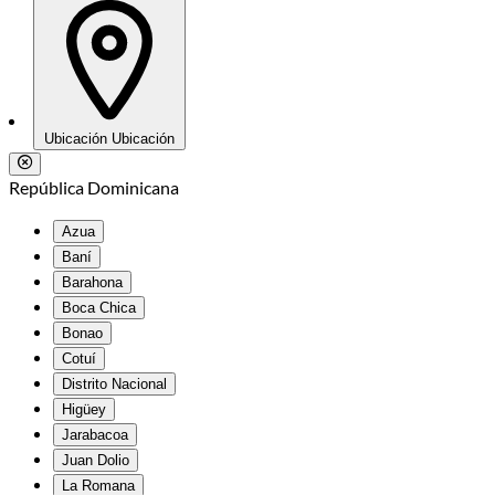
Ubicación
Ubicación
República Dominicana
Azua
Baní
Barahona
Boca Chica
Bonao
Cotuí
Distrito Nacional
Higüey
Jarabacoa
Juan Dolio
La Romana