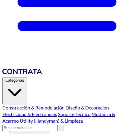
Categorías
Construcción & Remodelación
Diseño & Decoracíon
Electricidad & Electrónicos
Soporte Técnico
Mudanza &
Acarreo
Utility (Handyman) & Limpieza