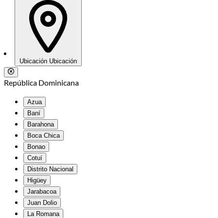
Ubicación
Ubicación
República Dominicana
Azua
Baní
Barahona
Boca Chica
Bonao
Cotuí
Distrito Nacional
Higüey
Jarabacoa
Juan Dolio
La Romana