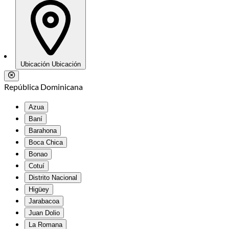
Ubicación
Ubicación
República Dominicana
Azua
Baní
Barahona
Boca Chica
Bonao
Cotuí
Distrito Nacional
Higüey
Jarabacoa
Juan Dolio
La Romana