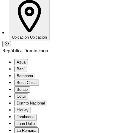
Ubicación
Ubicación
República Dominicana
Azua
Baní
Barahona
Boca Chica
Bonao
Cotuí
Distrito Nacional
Higüey
Jarabacoa
Juan Dolio
La Romana