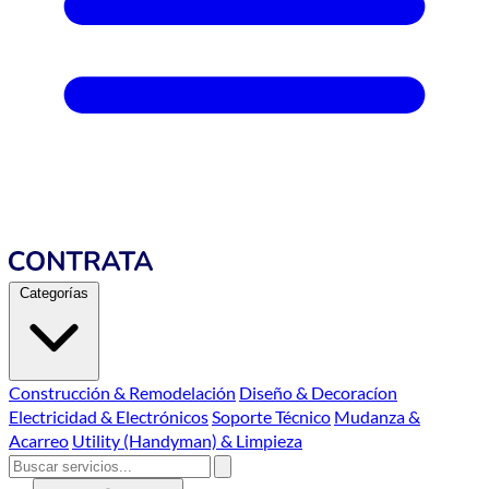
Categorías
Construcción & Remodelación
Diseño & Decoracíon
Electricidad & Electrónicos
Soporte Técnico
Mudanza &
Acarreo
Utility (Handyman) & Limpieza