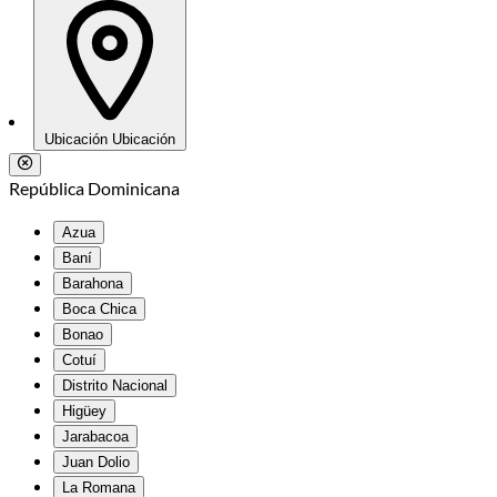
Ubicación
Ubicación
República Dominicana
Azua
Baní
Barahona
Boca Chica
Bonao
Cotuí
Distrito Nacional
Higüey
Jarabacoa
Juan Dolio
La Romana