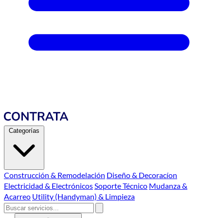
Categorías
Construcción & Remodelación
Diseño & Decoracíon
Electricidad & Electrónicos
Soporte Técnico
Mudanza &
Acarreo
Utility (Handyman) & Limpieza