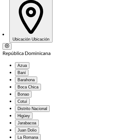
Ubicación
Ubicación
República Dominicana
Azua
Baní
Barahona
Boca Chica
Bonao
Cotuí
Distrito Nacional
Higüey
Jarabacoa
Juan Dolio
La Romana