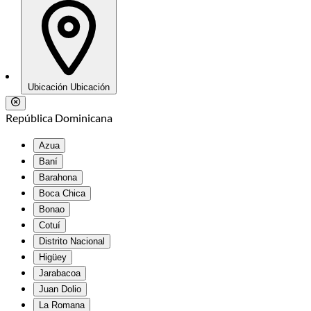
Ubicación
Ubicación
República Dominicana
Azua
Baní
Barahona
Boca Chica
Bonao
Cotuí
Distrito Nacional
Higüey
Jarabacoa
Juan Dolio
La Romana