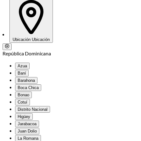
Ubicación
Ubicación
República Dominicana
Azua
Baní
Barahona
Boca Chica
Bonao
Cotuí
Distrito Nacional
Higüey
Jarabacoa
Juan Dolio
La Romana