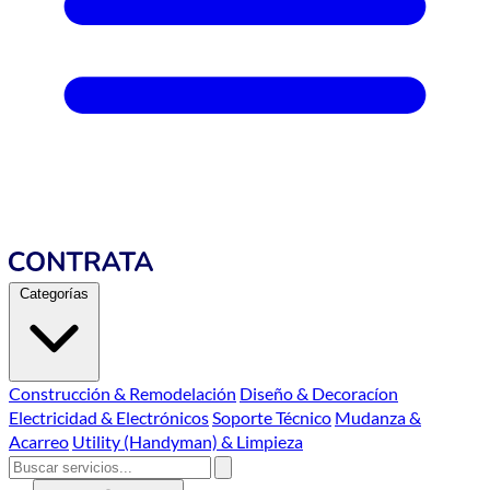
Categorías
Construcción & Remodelación
Diseño & Decoracíon
Electricidad & Electrónicos
Soporte Técnico
Mudanza &
Acarreo
Utility (Handyman) & Limpieza