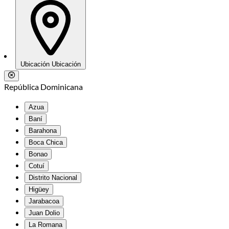
Ubicación
Ubicación
República Dominicana
Azua
Baní
Barahona
Boca Chica
Bonao
Cotuí
Distrito Nacional
Higüey
Jarabacoa
Juan Dolio
La Romana