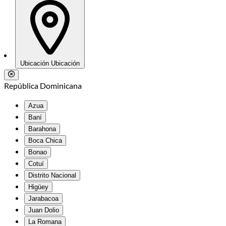
Ubicación
Ubicación
República Dominicana
Azua
Baní
Barahona
Boca Chica
Bonao
Cotuí
Distrito Nacional
Higüey
Jarabacoa
Juan Dolio
La Romana