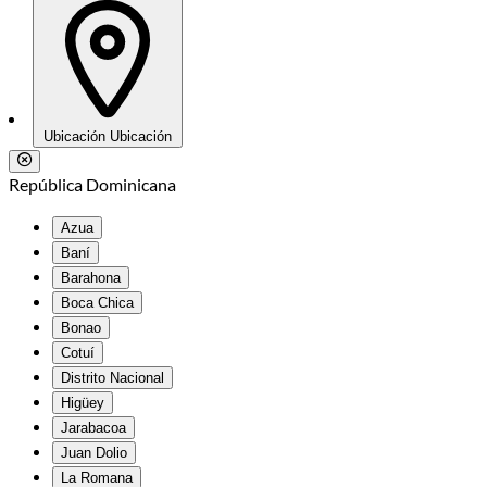
Ubicación
Ubicación
República Dominicana
Azua
Baní
Barahona
Boca Chica
Bonao
Cotuí
Distrito Nacional
Higüey
Jarabacoa
Juan Dolio
La Romana