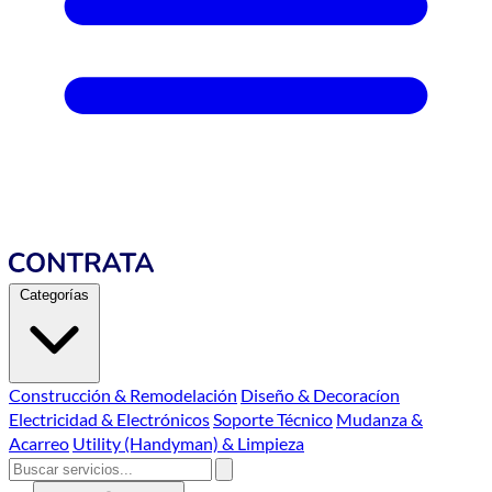
Categorías
Construcción & Remodelación
Diseño & Decoracíon
Electricidad & Electrónicos
Soporte Técnico
Mudanza &
Acarreo
Utility (Handyman) & Limpieza