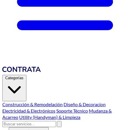
Categorías
Construcción & Remodelación
Diseño & Decoracíon
Electricidad & Electrónicos
Soporte Técnico
Mudanza &
Acarreo
Utility (Handyman) & Limpieza