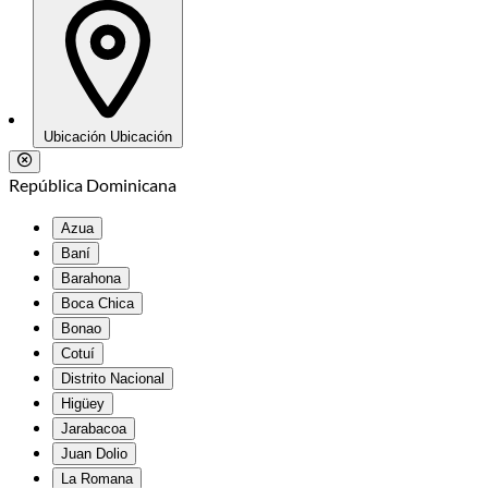
Ubicación
Ubicación
República Dominicana
Azua
Baní
Barahona
Boca Chica
Bonao
Cotuí
Distrito Nacional
Higüey
Jarabacoa
Juan Dolio
La Romana