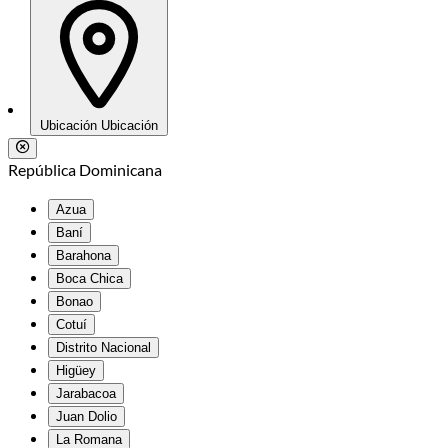
Ubicación
Ubicación
República Dominicana
Azua
Baní
Barahona
Boca Chica
Bonao
Cotuí
Distrito Nacional
Higüey
Jarabacoa
Juan Dolio
La Romana