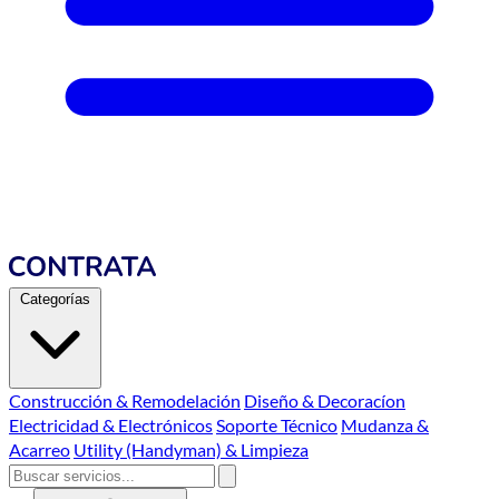
Categorías
Construcción & Remodelación
Diseño & Decoracíon
Electricidad & Electrónicos
Soporte Técnico
Mudanza &
Acarreo
Utility (Handyman) & Limpieza