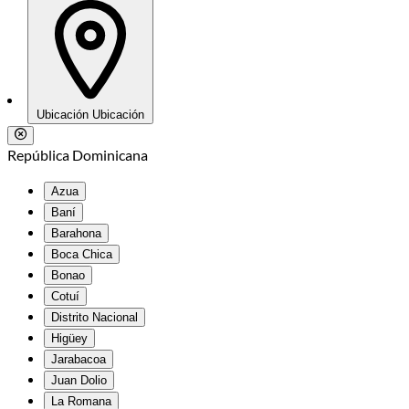
Ubicación
Ubicación
República Dominicana
Azua
Baní
Barahona
Boca Chica
Bonao
Cotuí
Distrito Nacional
Higüey
Jarabacoa
Juan Dolio
La Romana