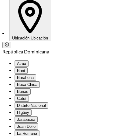
Ubicación
Ubicación
República Dominicana
Azua
Baní
Barahona
Boca Chica
Bonao
Cotuí
Distrito Nacional
Higüey
Jarabacoa
Juan Dolio
La Romana