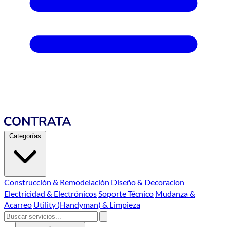
Categorías
Construcción & Remodelación
Diseño & Decoracíon
Electricidad & Electrónicos
Soporte Técnico
Mudanza &
Acarreo
Utility (Handyman) & Limpieza