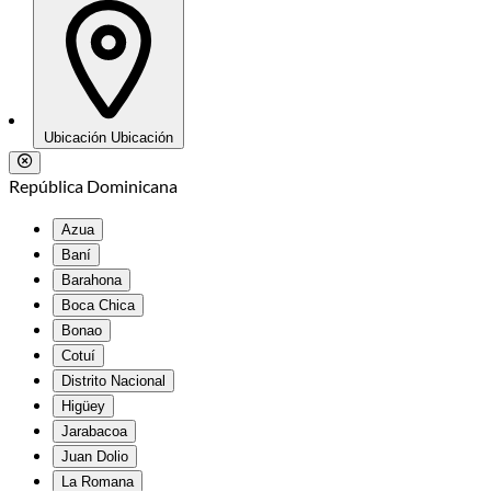
Ubicación
Ubicación
República Dominicana
Azua
Baní
Barahona
Boca Chica
Bonao
Cotuí
Distrito Nacional
Higüey
Jarabacoa
Juan Dolio
La Romana