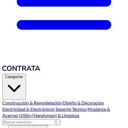
Categorías
Construcción & Remodelación
Diseño & Decoracíon
Electricidad & Electrónicos
Soporte Técnico
Mudanza &
Acarreo
Utility (Handyman) & Limpieza