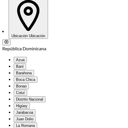
Ubicación
Ubicación
República Dominicana
Azua
Baní
Barahona
Boca Chica
Bonao
Cotuí
Distrito Nacional
Higüey
Jarabacoa
Juan Dolio
La Romana