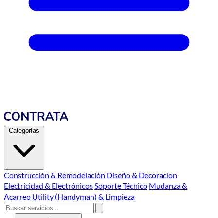
Categorías
Construcción & Remodelación
Diseño & Decoracíon
Electricidad & Electrónicos
Soporte Técnico
Mudanza &
Acarreo
Utility (Handyman) & Limpieza