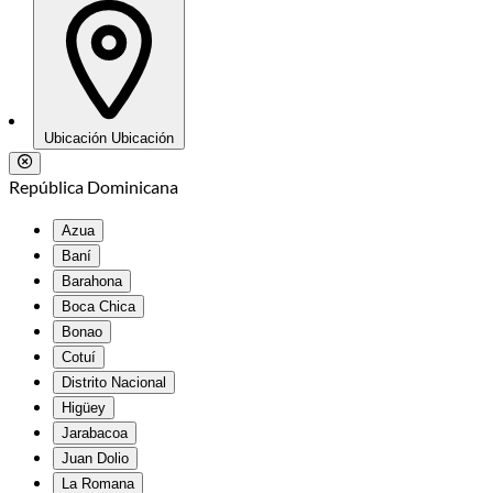
Ubicación
Ubicación
República Dominicana
Azua
Baní
Barahona
Boca Chica
Bonao
Cotuí
Distrito Nacional
Higüey
Jarabacoa
Juan Dolio
La Romana