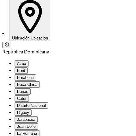
Ubicación
Ubicación
República Dominicana
Azua
Baní
Barahona
Boca Chica
Bonao
Cotuí
Distrito Nacional
Higüey
Jarabacoa
Juan Dolio
La Romana