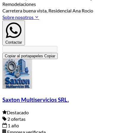
Remodelaciones
Carretera buena vista, Residencial Ana Rocio
Sobre nosotros
Contactar
Copiar al portapapeles
Copiar
Saxton Multiservicios SRL.
Destacado
2 ofertas
1 año
Empresa verificada