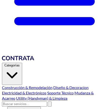
Categorías
Construcción & Remodelación
Diseño & Decoracíon
Electricidad & Electrónicos
Soporte Técnico
Mudanza &
Acarreo
Utility (Handyman) & Limpieza