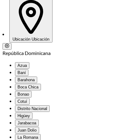
Ubicación
Ubicación
República Dominicana
Azua
Baní
Barahona
Boca Chica
Bonao
Cotuí
Distrito Nacional
Higüey
Jarabacoa
Juan Dolio
La Romana