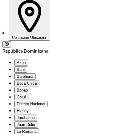
Ubicación
Ubicación
República Dominicana
Azua
Baní
Barahona
Boca Chica
Bonao
Cotuí
Distrito Nacional
Higüey
Jarabacoa
Juan Dolio
La Romana