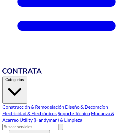
Categorías
Construcción & Remodelación
Diseño & Decoracíon
Electricidad & Electrónicos
Soporte Técnico
Mudanza &
Acarreo
Utility (Handyman) & Limpieza