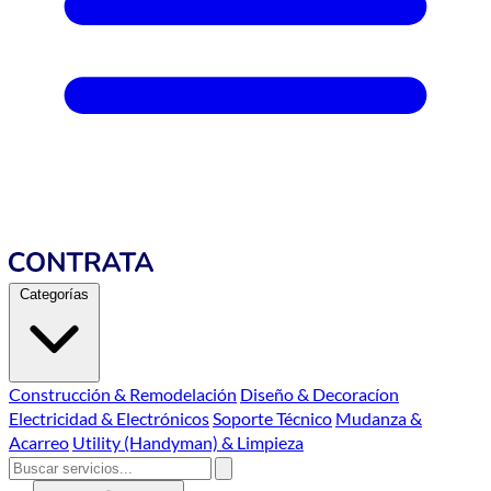
Categorías
Construcción & Remodelación
Diseño & Decoracíon
Electricidad & Electrónicos
Soporte Técnico
Mudanza &
Acarreo
Utility (Handyman) & Limpieza