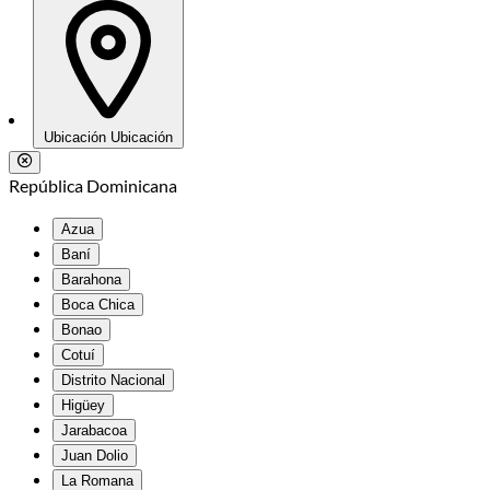
Ubicación
Ubicación
República Dominicana
Azua
Baní
Barahona
Boca Chica
Bonao
Cotuí
Distrito Nacional
Higüey
Jarabacoa
Juan Dolio
La Romana