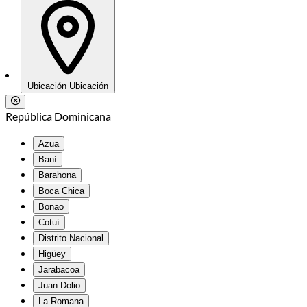
Ubicación
Ubicación
República Dominicana
Azua
Baní
Barahona
Boca Chica
Bonao
Cotuí
Distrito Nacional
Higüey
Jarabacoa
Juan Dolio
La Romana