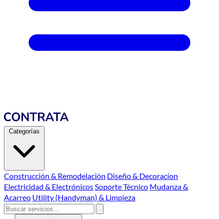
Categorías
Construcción & Remodelación
Diseño & Decoracíon
Electricidad & Electrónicos
Soporte Técnico
Mudanza &
Acarreo
Utility (Handyman) & Limpieza