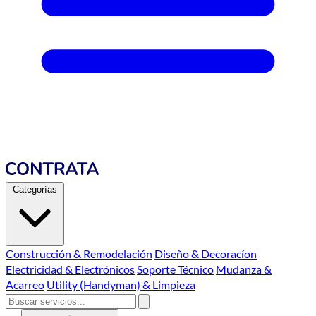
Categorías
Construcción & Remodelación
Diseño & Decoracíon
Electricidad & Electrónicos
Soporte Técnico
Mudanza &
Acarreo
Utility (Handyman) & Limpieza