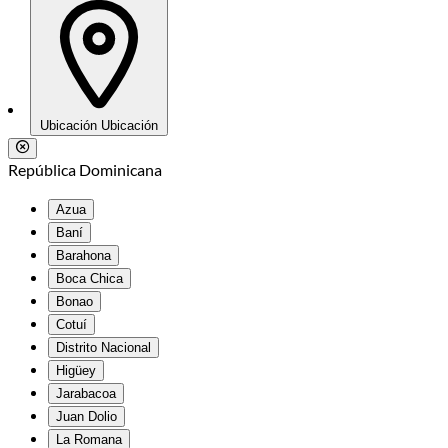
Ubicación
Ubicación
República Dominicana
Azua
Baní
Barahona
Boca Chica
Bonao
Cotuí
Distrito Nacional
Higüey
Jarabacoa
Juan Dolio
La Romana