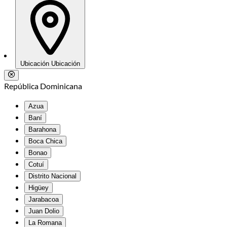
Ubicación
Ubicación
República Dominicana
Azua
Baní
Barahona
Boca Chica
Bonao
Cotuí
Distrito Nacional
Higüey
Jarabacoa
Juan Dolio
La Romana