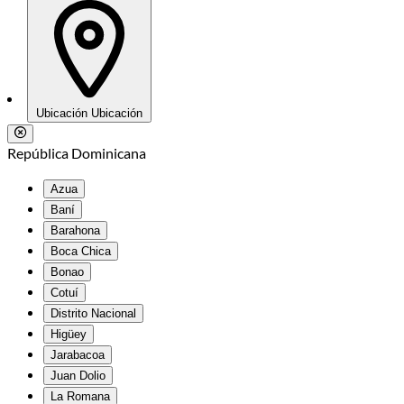
Ubicación
Ubicación
República Dominicana
Azua
Baní
Barahona
Boca Chica
Bonao
Cotuí
Distrito Nacional
Higüey
Jarabacoa
Juan Dolio
La Romana