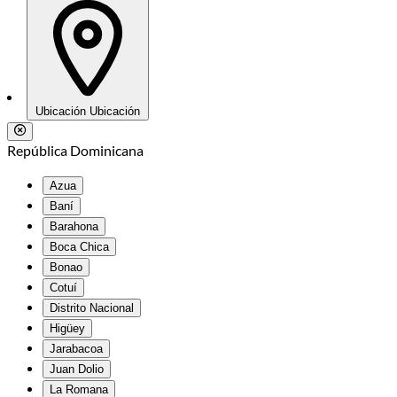
Ubicación
Ubicación
República Dominicana
Azua
Baní
Barahona
Boca Chica
Bonao
Cotuí
Distrito Nacional
Higüey
Jarabacoa
Juan Dolio
La Romana