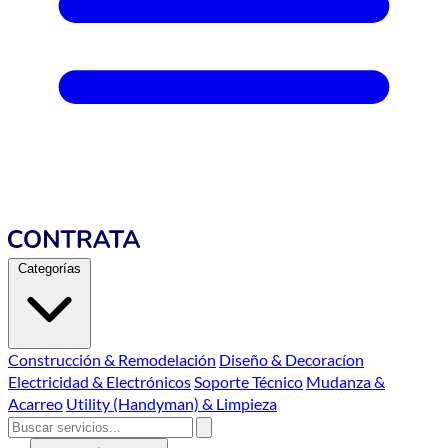
Categorías
Construcción & Remodelación
Diseño & Decoracíon
Electricidad & Electrónicos
Soporte Técnico
Mudanza &
Acarreo
Utility (Handyman) & Limpieza