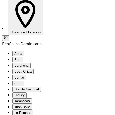
Ubicación
Ubicación
República Dominicana
Azua
Baní
Barahona
Boca Chica
Bonao
Cotuí
Distrito Nacional
Higüey
Jarabacoa
Juan Dolio
La Romana