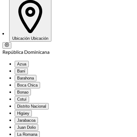
Ubicación
Ubicación
República Dominicana
Azua
Baní
Barahona
Boca Chica
Bonao
Cotuí
Distrito Nacional
Higüey
Jarabacoa
Juan Dolio
La Romana