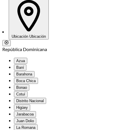
Ubicación
Ubicación
República Dominicana
Azua
Baní
Barahona
Boca Chica
Bonao
Cotuí
Distrito Nacional
Higüey
Jarabacoa
Juan Dolio
La Romana