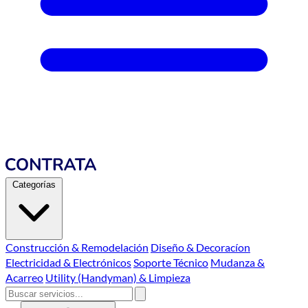
Categorías
Construcción & Remodelación
Diseño & Decoracíon
Electricidad & Electrónicos
Soporte Técnico
Mudanza &
Acarreo
Utility (Handyman) & Limpieza