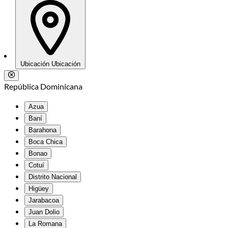
Ubicación
Ubicación
República Dominicana
Azua
Baní
Barahona
Boca Chica
Bonao
Cotuí
Distrito Nacional
Higüey
Jarabacoa
Juan Dolio
La Romana