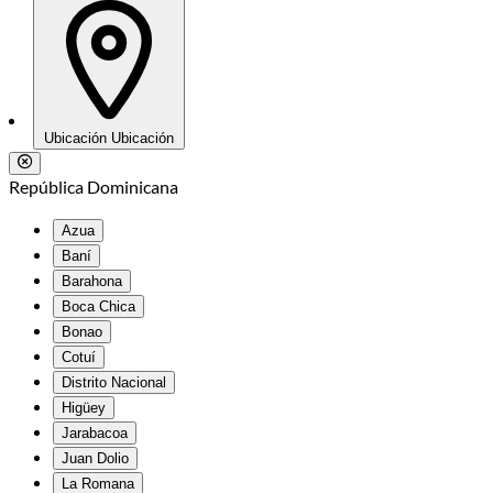
Ubicación
Ubicación
República Dominicana
Azua
Baní
Barahona
Boca Chica
Bonao
Cotuí
Distrito Nacional
Higüey
Jarabacoa
Juan Dolio
La Romana