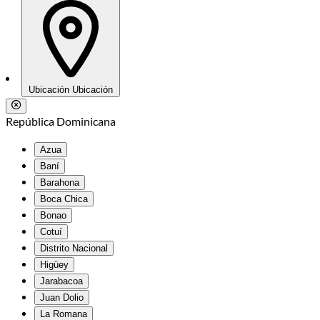
Ubicación
Ubicación
República Dominicana
Azua
Baní
Barahona
Boca Chica
Bonao
Cotuí
Distrito Nacional
Higüey
Jarabacoa
Juan Dolio
La Romana