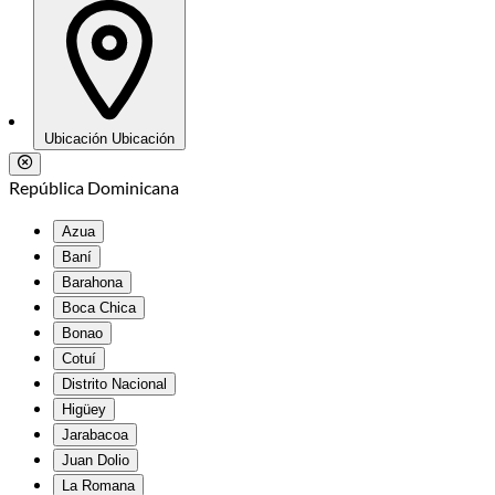
Ubicación
Ubicación
República Dominicana
Azua
Baní
Barahona
Boca Chica
Bonao
Cotuí
Distrito Nacional
Higüey
Jarabacoa
Juan Dolio
La Romana