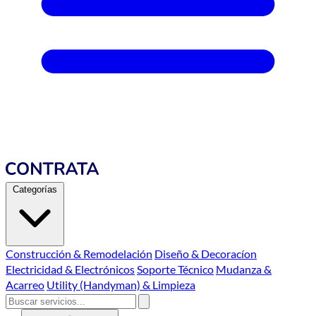
Categorías
Construcción & Remodelación
Diseño & Decoracíon
Electricidad & Electrónicos
Soporte Técnico
Mudanza &
Acarreo
Utility (Handyman) & Limpieza