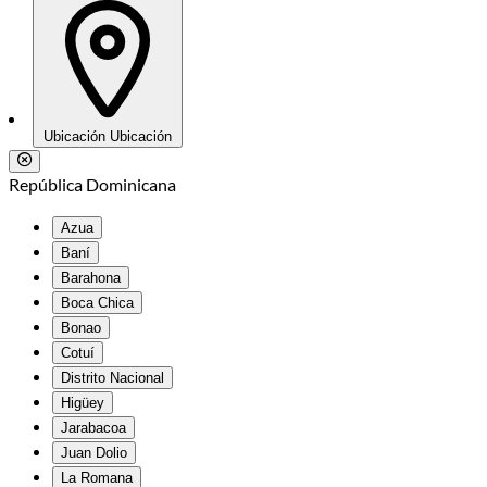
Ubicación
Ubicación
República Dominicana
Azua
Baní
Barahona
Boca Chica
Bonao
Cotuí
Distrito Nacional
Higüey
Jarabacoa
Juan Dolio
La Romana