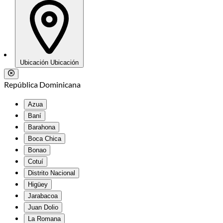
Ubicación
Ubicación
República Dominicana
Azua
Baní
Barahona
Boca Chica
Bonao
Cotuí
Distrito Nacional
Higüey
Jarabacoa
Juan Dolio
La Romana