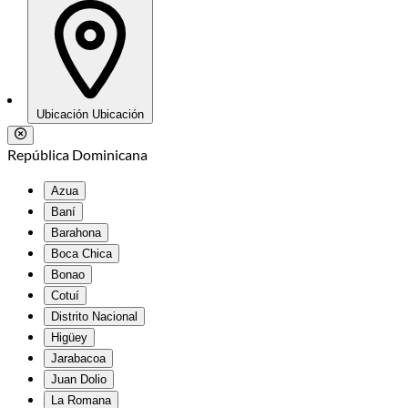
Ubicación
Ubicación
República Dominicana
Azua
Baní
Barahona
Boca Chica
Bonao
Cotuí
Distrito Nacional
Higüey
Jarabacoa
Juan Dolio
La Romana