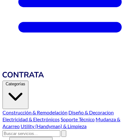
Categorías
Construcción & Remodelación
Diseño & Decoracíon
Electricidad & Electrónicos
Soporte Técnico
Mudanza &
Acarreo
Utility (Handyman) & Limpieza