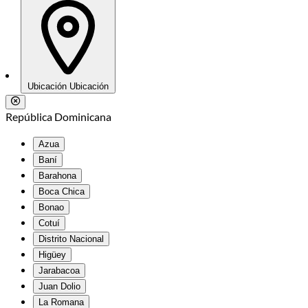
Ubicación
Ubicación
República Dominicana
Azua
Baní
Barahona
Boca Chica
Bonao
Cotuí
Distrito Nacional
Higüey
Jarabacoa
Juan Dolio
La Romana