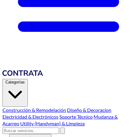
Categorías
Construcción & Remodelación
Diseño & Decoracíon
Electricidad & Electrónicos
Soporte Técnico
Mudanza &
Acarreo
Utility (Handyman) & Limpieza