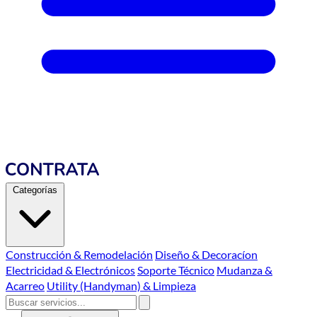
Categorías
Construcción & Remodelación
Diseño & Decoracíon
Electricidad & Electrónicos
Soporte Técnico
Mudanza &
Acarreo
Utility (Handyman) & Limpieza