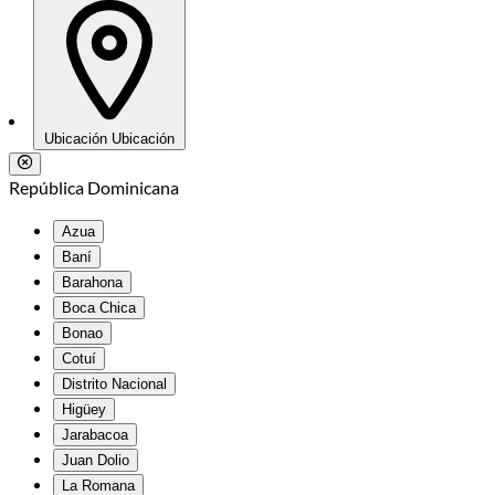
Ubicación
Ubicación
República Dominicana
Azua
Baní
Barahona
Boca Chica
Bonao
Cotuí
Distrito Nacional
Higüey
Jarabacoa
Juan Dolio
La Romana