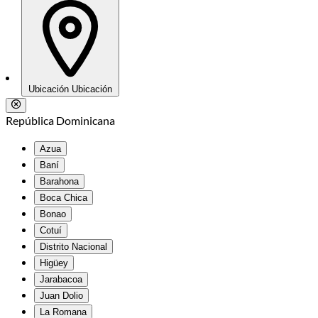
Ubicación
Ubicación
República Dominicana
Azua
Baní
Barahona
Boca Chica
Bonao
Cotuí
Distrito Nacional
Higüey
Jarabacoa
Juan Dolio
La Romana