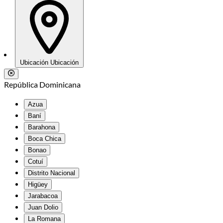
Ubicación
Ubicación
República Dominicana
Azua
Baní
Barahona
Boca Chica
Bonao
Cotuí
Distrito Nacional
Higüey
Jarabacoa
Juan Dolio
La Romana