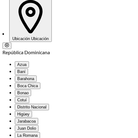
Ubicación
Ubicación
República Dominicana
Azua
Baní
Barahona
Boca Chica
Bonao
Cotuí
Distrito Nacional
Higüey
Jarabacoa
Juan Dolio
La Romana