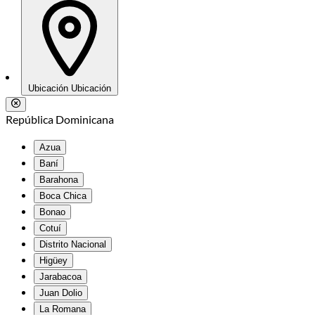
Ubicación
Ubicación
República Dominicana
Azua
Baní
Barahona
Boca Chica
Bonao
Cotuí
Distrito Nacional
Higüey
Jarabacoa
Juan Dolio
La Romana