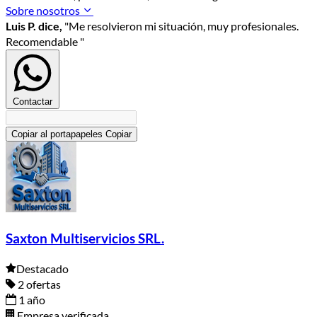
Sobre nosotros
Luis P. dice,
"Me resolvieron mi situación, muy profesionales.
Recomendable "
Contactar
Copiar al portapapeles
Copiar
Saxton Multiservicios SRL.
Destacado
2 ofertas
1 año
Empresa verificada