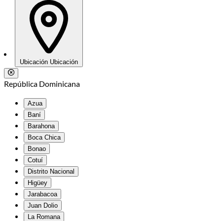
Ubicación
Ubicación
República Dominicana
Azua
Baní
Barahona
Boca Chica
Bonao
Cotuí
Distrito Nacional
Higüey
Jarabacoa
Juan Dolio
La Romana