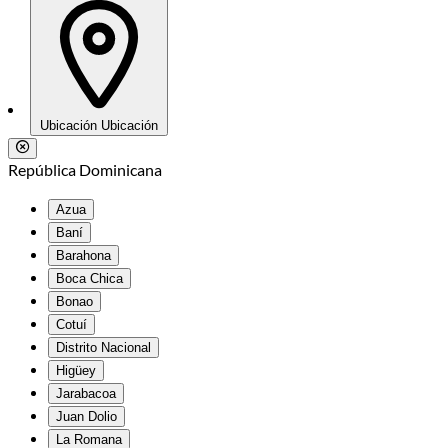
Ubicación
Ubicación
República Dominicana
Azua
Baní
Barahona
Boca Chica
Bonao
Cotuí
Distrito Nacional
Higüey
Jarabacoa
Juan Dolio
La Romana