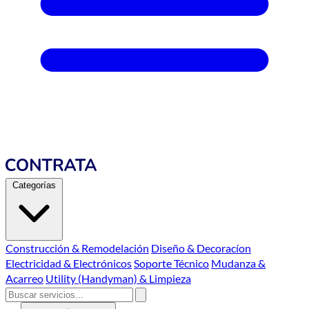
Categorías
Construcción & Remodelación
Diseño & Decoracíon
Electricidad & Electrónicos
Soporte Técnico
Mudanza &
Acarreo
Utility (Handyman) & Limpieza