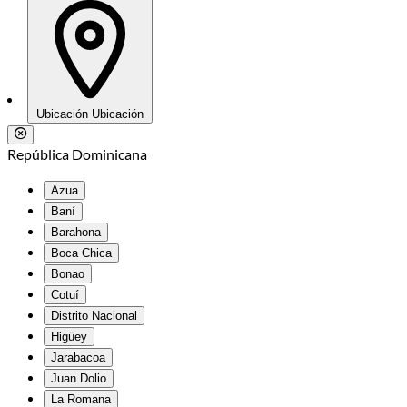
Ubicación
Ubicación
República Dominicana
Azua
Baní
Barahona
Boca Chica
Bonao
Cotuí
Distrito Nacional
Higüey
Jarabacoa
Juan Dolio
La Romana