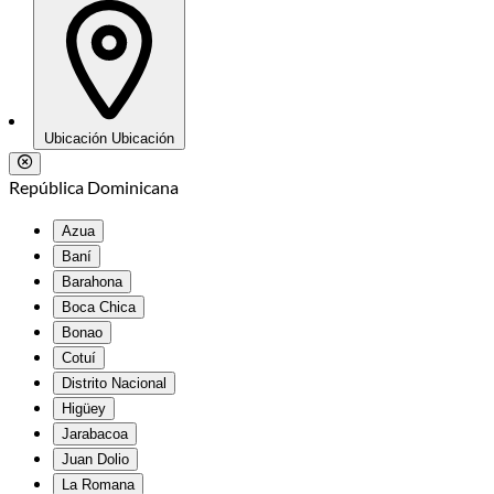
Ubicación
Ubicación
República Dominicana
Azua
Baní
Barahona
Boca Chica
Bonao
Cotuí
Distrito Nacional
Higüey
Jarabacoa
Juan Dolio
La Romana