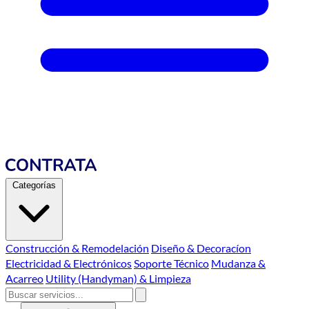
Categorías
Construcción & Remodelación
Diseño & Decoracíon
Electricidad & Electrónicos
Soporte Técnico
Mudanza &
Acarreo
Utility (Handyman) & Limpieza